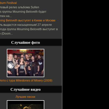
urn Festival
ловый релиз альбома Sullen
s группы Mourning Beloveth будет
пен на...
ing Beloveth выступят в Киеве и Москве
ль выдастся насыщенным! 27 апреля
года группа Mourning Beloveth выступит в
 (Doom...
Случайное фото
Фото с тура Milestones of Misery (2009)
Случайное видео
Лучшие песни