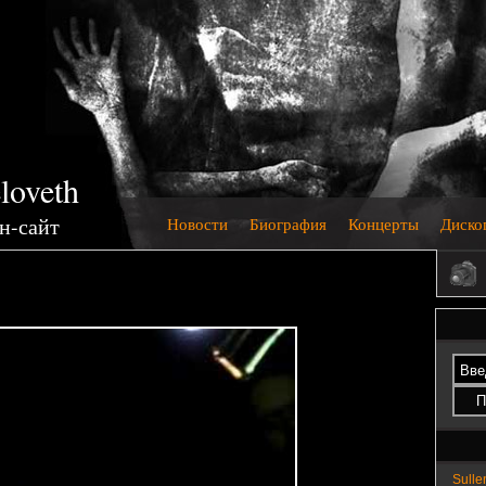
loveth
н-сайт
Новости
Биография
Концерты
Диско
Sulle