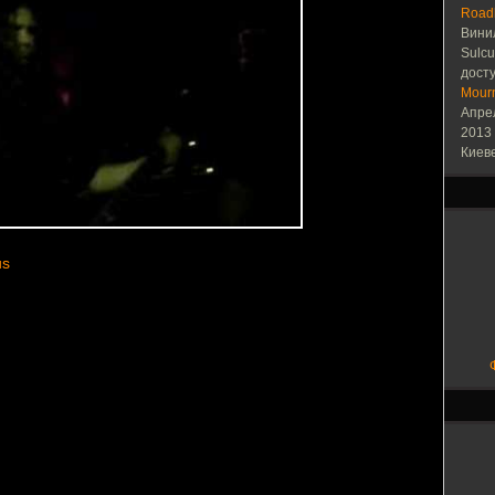
Roadb
Вини
Sulcu
досту
Mourn
Апре
2013 
Киеве
us