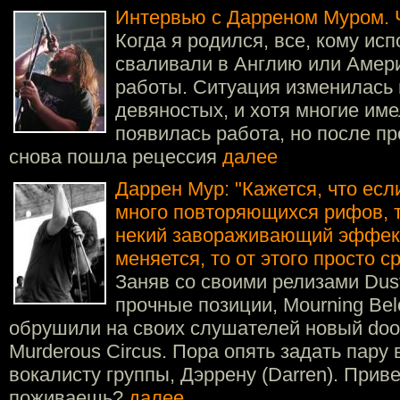
Интервью с Дарреном Муром. Ч
Когда я родился, все, кому исп
сваливали в Англию или Амери
работы. Ситуация изменилась 
девяностых, и хотя многие име
появилась работа, но после п
снова пошла рецессия
далее
Даррен Мур: "Кажется, что ес
много повторяющихся рифов, т
некий завораживающий эффект
меняется, то от этого просто 
Заняв со своими релизами Dust
прочные позиции, Mourning Bel
обрушили на своих слушателей новый doo
Murderous Circus. Пора опять задать пару
вокалисту группы, Дэррену (Darren). Приве
поживаешь?
далее