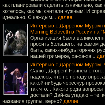
как планировали сделать изначально, как 
хотелось, как мы считали нужным! И спра
идеально. С каждым...
далее
Интервью с Дарреном Муром п
Morning Beloveth в России на "
Организация была великолепн
просить большего, на самом дел
быть, каких-нибудь горячих ру
нашей гримёрке, ха-ха-ха...
да
Интервью с Дарреном Муром. Ч
Салют, Даррен! Начнём с того, 
надеюсь, что не попаду впроса
какой-нибудь чересчур провок
так что... Какого рода вопросы
достали? Дай-ка угадаю – те, 
названия группы, верно?
далее